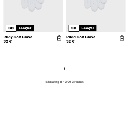
3D
3D
Essayer
Essayer
Rudy Golf Glove
Rudd Golf Glove
32 €
32 €
1
Showing
0
-
2
Of
2
Items