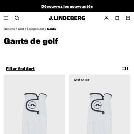
Découvrez les nouveautés
Golf Sale |
Homme
|
Femme
Homme
/
Golf
/
Équipement
/
Gants
Gants de golf
Filter And Sort
Bestseller