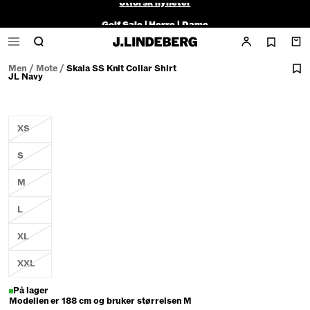
Golf Sale |
Herre
|
Dame
Men
/
Mote
/
Skala SS Knit Collar Shirt
JL Navy
XS
S
M
L
XL
XXL
På lager
Modellen er 188 cm og bruker størrelsen M