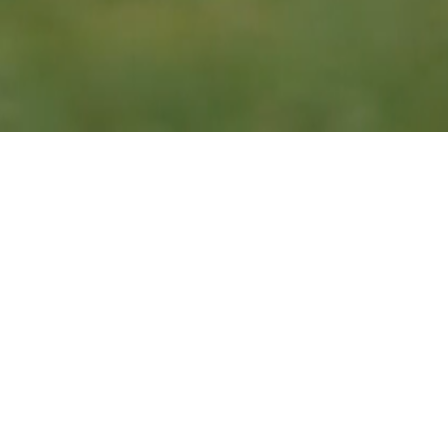
SCHUHE
Strick
Golftaschen
Base & midlayers
On the move
Designed for daily use and travel.
Alle Taschen