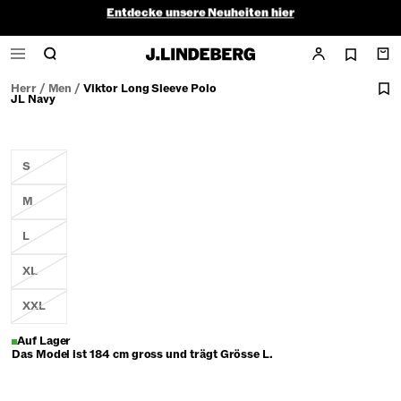
Golf Sale |
Herren
|
Damen
Herr
/
Men
/
Viktor Long Sleeve Polo
JL Navy
S
M
L
XL
XXL
Auf Lager
Das Model ist 184 cm gross und trägt Grösse L.