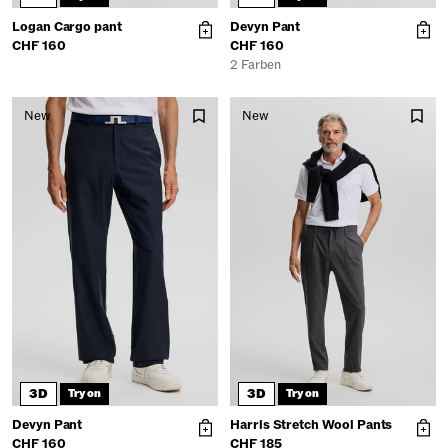
Logan Cargo pant
Devyn Pant
CHF 160
CHF 160
2 Farben
New
New
3D
3D
Try on
Try on
Devyn Pant
Harris Stretch Wool Pants
CHF 160
CHF 185