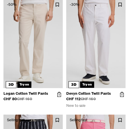
-50%
-30%
3D
3D
Try on
Try on
Logan Cotton Twill Pants
Devyn Cotton Twill Pants
CHF 80
CHF 160
CHF 112
CHF 160
New to sale
Selling fast
Selling fast