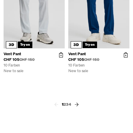
3D
3D
Try on
Try on
Vent Pant
Vent Pant
CHF 105
CHF 150
CHF 105
CHF 150
10 Farben
10 Farben
New to sale
New to sale
1
2
3
4