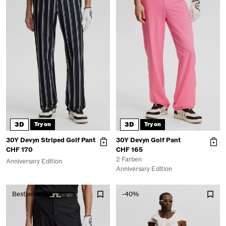
3D
3D
Try on
Try on
30Y Devyn Striped Golf Pant
30Y Devyn Golf Pant
CHF 170
CHF 165
2 Farben
Anniversary Edition
Anniversary Edition
Bestseller
-40%