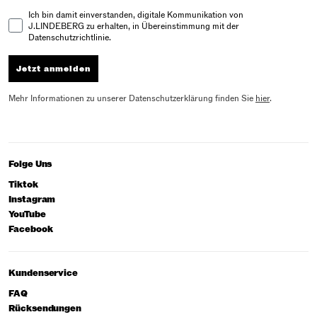
Email Consent
Ich bin damit einverstanden, digitale Kommunikation von
J.LINDEBERG zu erhalten, in Übereinstimmung mit der
Datenschutzrichtlinie.
Jetzt anmelden
Mehr Informationen zu unserer Datenschutzerklärung finden Sie
hier
.
Folge Uns
Tiktok
Instagram
YouTube
Facebook
Kundenservice
FAQ
Rücksendungen