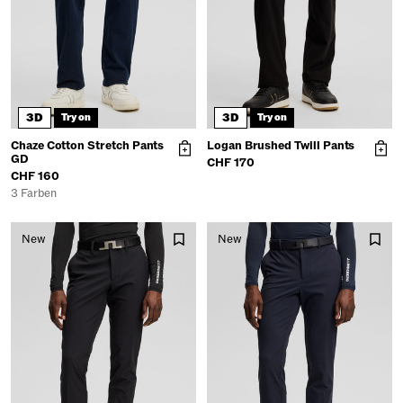
3D
3D
Try on
Try on
Chaze Cotton Stretch Pants
Logan Brushed Twill Pants
GD
CHF 170
CHF 160
3 Farben
New
New