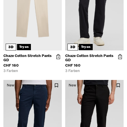
3D
3D
Try on
Try on
Chaze Cotton Stretch Pants
Chaze Cotton Stretch Pants
GD
GD
CHF 160
CHF 160
3 Farben
3 Farben
New
New