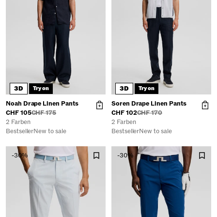
3D
3D
Try on
Try on
Noah Drape Linen Pants
Soren Drape Linen Pants
CHF 105
CHF 175
CHF 102
CHF 170
2 Farben
2 Farben
Bestseller
New to sale
Bestseller
New to sale
-30%
-30%