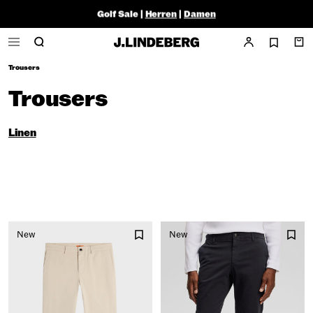
Golf Sale |
Herren
|
Damen
Trousers
Trousers
Linen
New
New