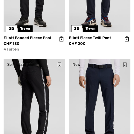
3D
3D
Try on
Try on
Ellott Bonded Fleece Pant
Ellott Fleece Twill Pant
CHF 180
CHF 200
4 Farben
Selling fast
New