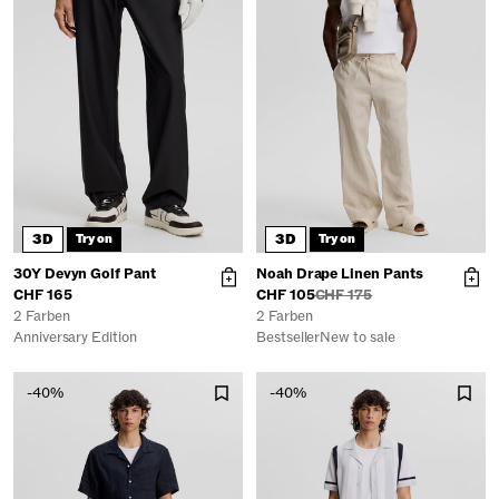
3D
3D
Try on
Try on
30Y Devyn Golf Pant
Noah Drape Linen Pants
CHF 165
CHF 105
CHF 175
2 Farben
2 Farben
Anniversary Edition
Bestseller
New to sale
-40%
-40%