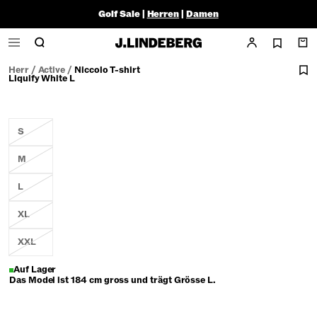
Golf Sale |
Herren
|
Damen
Herr
/
Active
/
Niccolo T-shirt
Liquify White L
S
M
L
XL
XXL
Auf Lager
Das Model ist 184 cm gross und trägt Grösse L.