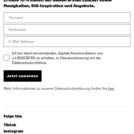
Erhalte 10% Rabatt auf deinen ersten Einkauf sowie
Neuigkeiten, Stil-Inspiration und Angebote.
First Name
Last Name
Email address
Email Consent
Ich bin damit einverstanden, digitale Kommunikation von
J.LINDEBERG zu erhalten, in Übereinstimmung mit der
Datenschutzrichtlinie.
Jetzt anmelden
Mehr Informationen zu unserer Datenschutzerklärung finden Sie
hier
.
Folge Uns
Tiktok
Instagram