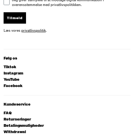
Jeg giver samtykke til at modtage digital kommunikation i
overensstemmelse med privatlivspolitikken.
Tilmeld
Læs vores
privatlivspolitik
.
Følg os
Tiktok
Instagram
YouTube
Facebook
Kundeservice
FAQ
Returneringer
Betalingsmuligheder
Withdrawal