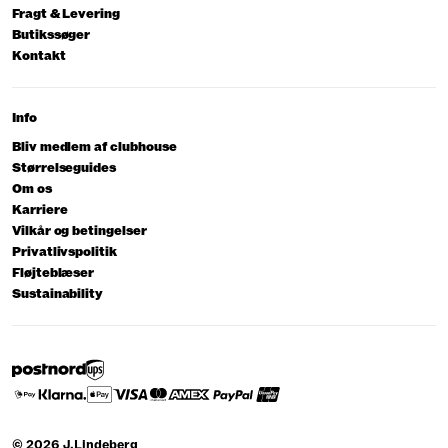
Fragt & Levering
Butikssøger
Kontakt
Info
Bliv medlem af clubhouse
Størrelseguides
Om os
Karriere
Vilkår og betingelser
Privatlivspolitik
Fløjteblæser
Sustainability
© 2026 J.Lindeberg