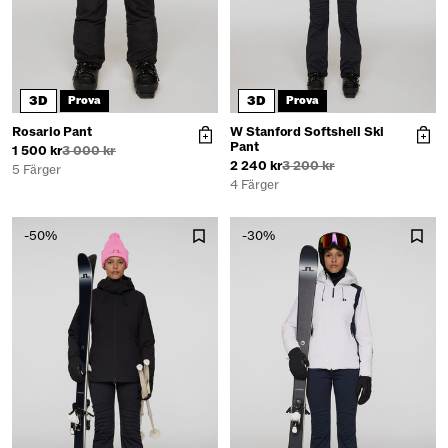
3D
3D
Prova
Prova
Rosario Pant
W Stanford Softshell Ski
Pant
1 500 kr
3 000 kr
2 240 kr
3 200 kr
5 Färger
4 Färger
-50%
-30%