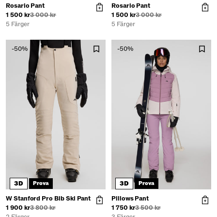
Rosario Pant
Rosario Pant
1 500 kr
3 000 kr
1 500 kr
3 000 kr
5 Färger
5 Färger
-50%
-50%
3D
3D
Prova
Prova
W Stanford Pro Bib Ski Pant
Pillows Pant
1 900 kr
3 800 kr
1 750 kr
3 500 kr