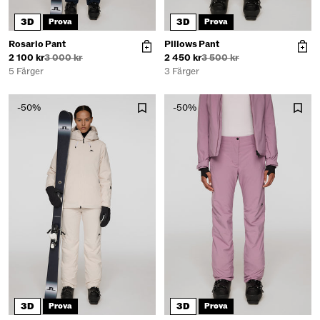
3D
3D
Prova
Prova
Rosario Pant
Pillows Pant
2 100 kr
3 000 kr
2 450 kr
3 500 kr
5 Färger
3 Färger
-50%
-50%
3D
3D
Prova
Prova