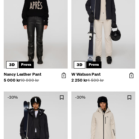
3D
3D
Prova
Prova
Nancy Leather Pant
W Watson Pant
5 000 kr
10 000 kr
2 250 kr
4 500 kr
-30%
-30%