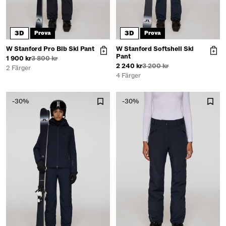
3D
3D
Prova
Prova
W Stanford Pro Bib Ski Pant
W Stanford Softshell Ski
Pant
1 900 kr
3 800 kr
2 240 kr
3 200 kr
2 Färger
4 Färger
-30%
-30%