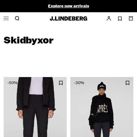
Explore new arrivals
Golf Sale |
Herr
|
Dam
Skidbyxor
-50%
-30%