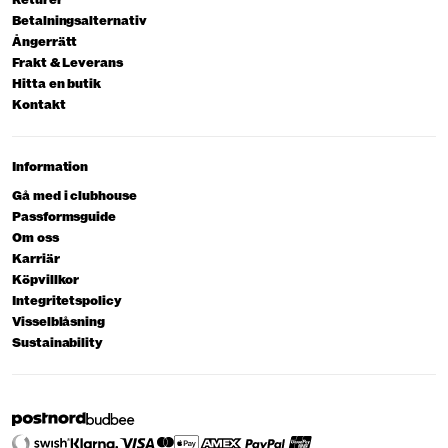
Returer
Betalningsalternativ
Ångerrätt
Frakt & Leverans
Hitta en butik
Kontakt
Information
Gå med i clubhouse
Passformsguide
Om oss
Karriär
Köpvillkor
Integritetspolicy
Visselblåsning
Sustainability