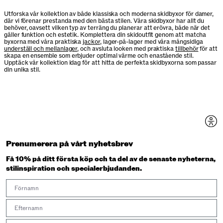
Utforska vår kollektion av både klassiska och moderna skidbyxor för damer,
där vi förenar prestanda med den bästa stilen. Våra skidbyxor har allt du
behöver, oavsett vilken typ av terräng du planerar att erövra, både när det
gäller funktion och estetik. Komplettera din skidoutfit genom att matcha
byxorna med våra praktiska
jackor
, lager-på-lager med våra mångsidiga
underställ och mellanlager
, och avsluta looken med praktiska
tillbehör
för att
skapa en ensemble som erbjuder optimal värme och enastående stil.
Upptäck vår kollektion idag för att hitta de perfekta skidbyxorna som passar
din unika stil.
Prenumerera på vårt nyhetsbrev
Få 10% på ditt första köp och ta del av de senaste nyheterna,
stilinspiration och specialerbjudanden.
First Name
Last Name
Email address