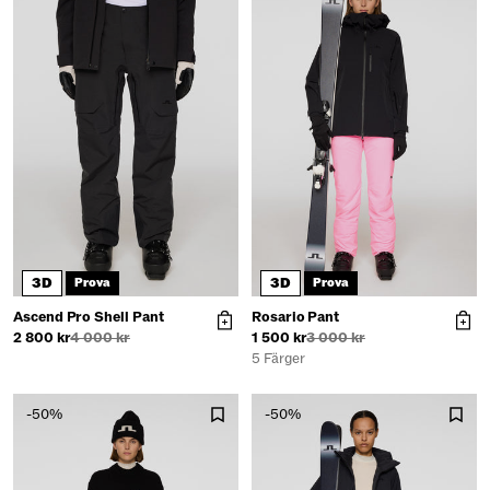
3D
3D
Prova
Prova
Ascend Pro Shell Pant
Rosario Pant
2 800 kr
4 000 kr
1 500 kr
3 000 kr
5 Färger
-50%
-50%