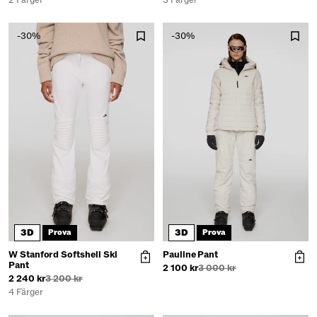
2 Färger
3 Färger
-30%
-30%
3D
3D
Prova
Prova
W Stanford Softshell Ski
Pauline Pant
Pant
2 100 kr
3 000 kr
2 240 kr
3 200 kr
4 Färger