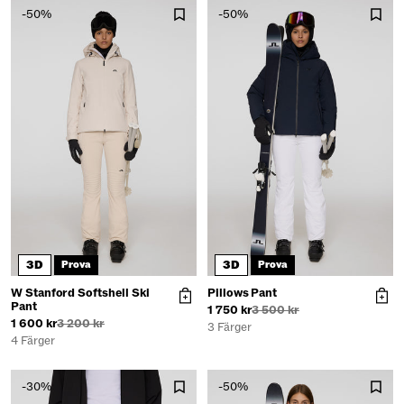
-50%
-50%
3D
3D
Prova
Prova
W Stanford Softshell Ski
Pillows Pant
Pant
1 750 kr
3 500 kr
1 600 kr
3 200 kr
3 Färger
4 Färger
-30%
-50%